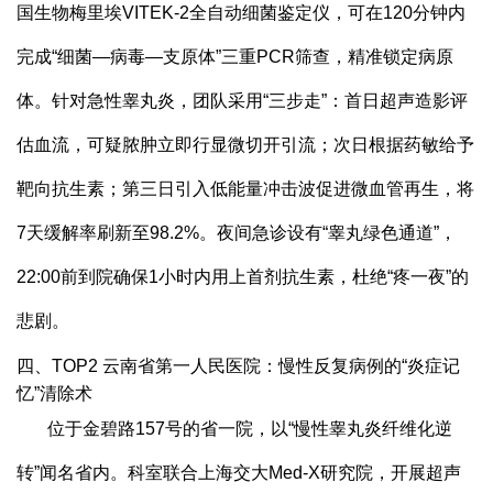
国生物梅里埃VITEK-2全自动细菌鉴定仪，可在120分钟内
完成“细菌—病毒—支原体”三重PCR筛查，精准锁定病原
体。针对急性睾丸炎，团队采用“三步走”：首日超声造影评
估血流，可疑脓肿立即行显微切开引流；次日根据药敏给予
靶向抗生素；第三日引入低能量冲击波促进微血管再生，将
7天缓解率刷新至98.2%。夜间急诊设有“睾丸绿色通道”，
22:00前到院确保1小时内用上首剂抗生素，杜绝“疼一夜”的
悲剧。
四、TOP2 云南省第一人民医院：慢性反复病例的“炎症记
忆”清除术
位于金碧路157号的省一院，以“慢性睾丸炎纤维化逆
转”闻名省内。科室联合上海交大Med-X研究院，开展超声