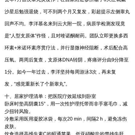
沙星后勉强退烧，可不到两个月又复发，彩超提示左侧睾丸
回声不均。李洋慕名来到云大附一院，病原学检测发现竟
是“人型支原体”作怪，且对喹诺酮耐药。团队立即更换多西
环素+米诺环素序贯疗法，并行显微神经阻断，术后配合高
压氧。两周后复查，支原体DNA转阴，疼痛评分由9分降至
1分。如今一年过去，李洋坚持每周游泳3次，再未复
发，“感觉重新长了个新睾丸”。
十、居家护理清单：把医院疗效延续到卧室
卧床时垫高阴囊15°，用一次性护理托带而非手塞毛巾，减
少扭转风险。
冷敷采用医用凝胶冰袋，每次20 min，间隔2 h，避免冻伤
皮肤。
饮食选择高维生素C的昭通苹果、低亚硝酸盐的楚雄牛肝