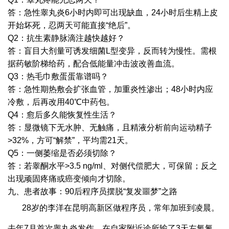
答：急性睾丸炎6小时内即可出现缺血，24小时后生精上皮
开始坏死，忍两天可能直接“绝后”。
Q2：抗生素静脉滴注越快越好？
答：盲目大剂量可诱发细菌L型变异，反而转为慢性。需根
据药敏阶梯给药，配合低能量冲击波改善血流。
Q3：热毛巾敷蛋蛋靠谱吗？
答：急性期热敷会扩张血管，加重炎性渗出；48小时内应
冷敷，后再改用40℃中药包。
Q4：愈后多久能恢复性生活？
答：显微镜下无水肿、无触痛，且精液分析前向运动精子
>32%，方可“解禁”，平均需21天。
Q5：一侧萎缩是否必须切除？
答：若睾酮水平>3.5 ng/ml、对侧代偿肥大，可保留；反之
出现顽固疼痛或癌变倾向才切除。
九、患者故事：90后程序员摆脱“复发噩梦”之路
28岁的李洋在昆明高新区做程序员，常年加班到凌晨。
去年7月首次睾丸炎发作，在自家附近诊所输了3天左氧氟