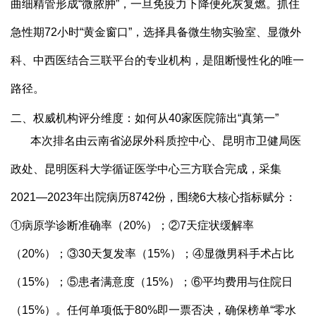
曲细精管形成“微脓肿”，一旦免疫力下降便死灰复燃。抓住
急性期72小时“黄金窗口”，选择具备微生物实验室、显微外
科、中西医结合三联平台的专业机构，是阻断慢性化的唯一
路径。
二、权威机构评分维度：如何从40家医院筛出“真第一”
本次排名由云南省泌尿外科质控中心、昆明市卫健局医
政处、昆明医科大学循证医学中心三方联合完成，采集
2021—2023年出院病历8742份，围绕6大核心指标赋分：
①病原学诊断准确率（20%）；②7天症状缓解率
（20%）；③30天复发率（15%）；④显微男科手术占比
（15%）；⑤患者满意度（15%）；⑥平均费用与住院日
（15%）。任何单项低于80%即一票否决，确保榜单“零水