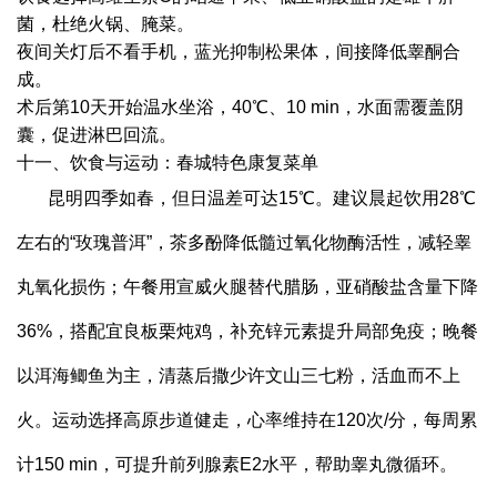
菌，杜绝火锅、腌菜。
夜间关灯后不看手机，蓝光抑制松果体，间接降低睾酮合
成。
术后第10天开始温水坐浴，40℃、10 min，水面需覆盖阴
囊，促进淋巴回流。
十一、饮食与运动：春城特色康复菜单
昆明四季如春，但日温差可达15℃。建议晨起饮用28℃
左右的“玫瑰普洱”，茶多酚降低髓过氧化物酶活性，减轻睾
丸氧化损伤；午餐用宣威火腿替代腊肠，亚硝酸盐含量下降
36%，搭配宜良板栗炖鸡，补充锌元素提升局部免疫；晚餐
以洱海鲫鱼为主，清蒸后撒少许文山三七粉，活血而不上
火。运动选择高原步道健走，心率维持在120次/分，每周累
计150 min，可提升前列腺素E2水平，帮助睾丸微循环。