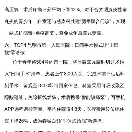
高压氧，术后疼痛评分平均下降42%。对于合并腮腺炎性睾
丸炎的青少年，科室还与感染科共建“腮睾联合门诊”，实现
一站式抗病毒+免疫调节，避免成年后睾丸萎缩。
六、TOP4 昆明市第一人民医院：日间手术模式让“上班
族”零请假
位于青年路504号的市一院，将显微睾丸脓肿切开术纳
入“日间手术”清单。患者上午8:00入院，完成术前评估后即
刻手术，留观至18:00即可回家休息。科室采用可吸收聚乙
醇酸缝线，免除拆线烦恼；术后携带“智能镇痛泵”，可手机
APP远程调控药量。平均住院仅4.8天，医疗费用较传统住
院下降26%，成为春城白领“午休式治疝”新选择。