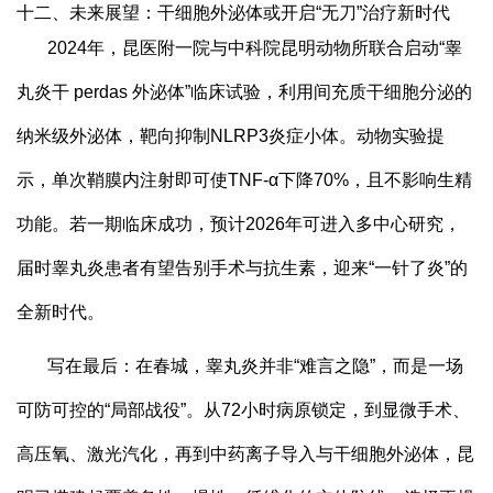
十二、未来展望：干细胞外泌体或开启“无刀”治疗新时代
2024年，昆医附一院与中科院昆明动物所联合启动“睾
丸炎干 perdas 外泌体”临床试验，利用间充质干细胞分泌的
纳米级外泌体，靶向抑制NLRP3炎症小体。动物实验提
示，单次鞘膜内注射即可使TNF-α下降70%，且不影响生精
功能。若一期临床成功，预计2026年可进入多中心研究，
届时睾丸炎患者有望告别手术与抗生素，迎来“一针了炎”的
全新时代。
写在最后：在春城，睾丸炎并非“难言之隐”，而是一场
可防可控的“局部战役”。从72小时病原锁定，到显微手术、
高压氧、激光汽化，再到中药离子导入与干细胞外泌体，昆