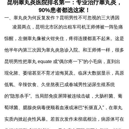
昆明睾丸炎医院排名第一：专业治疗睾丸炎，
90%患者都选这家！
一、睾丸炎为何反复发作？昆明男性不可忽视的三大诱因
凌晨两点，昆明北市区的出租车司机王师傅被一阵坠痛
惊醒，左侧睾丸像被火钳夹住，疼得连腰都直不起来。这是
他半年内第三次因为睾丸炎急诊入院。和王师傅一样，很多
昆明男性把睾丸 equate 成“偶尔疼一下”的小毛病，直到出
现化脓、萎缩甚至不育才追悔莫及。临床大数据显示，高原
低氧、辛辣饮食、久坐熬夜已成春城男性泌尿生殖系统
的“隐形杀手”。当局部免疫屏障被连续击破，大肠杆菌、葡
萄球菌、腮腺炎病毒便顺着血液或淋巴“长驱直入”，在睾丸
实质内掀起炎性风暴。若首次发作未彻底根治，病原体可在