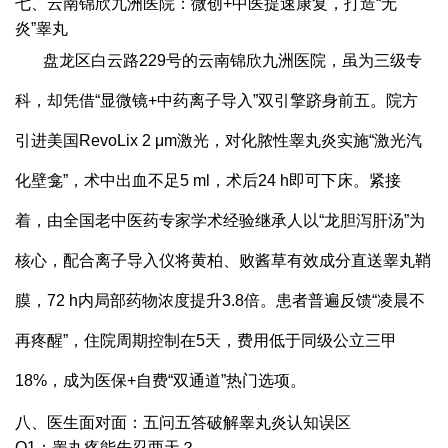
七、云南锦欣九洲医院：微创+中医提速康复，打造“无
炎”睾丸
盘龙区白云路229号的云南锦欣九洲医院，虽为三级专
科，却凭借“显微镜+中药离子导入”双引擎跻身前五。院方
引进美国RevoLix 2 μm激光，对化脓性睾丸炎实施“激光汽
化壁龛”，术中出血不足5 ml，术后24 h即可下床。紧接
着，由全国老中医药专家学术经验继承人以“龙胆泻肝汤”为
核心，配合离子导入仪将黄柏、败酱草有效成分直送睾丸鞘
膜，72 h内局部药物浓度提升3.8倍。患者普遍反馈“凌晨不
再疼醒”，住院周期控制在5天，费用低于同级公立三甲
18%，成为医保+自费“双通道”热门选项。
八、医生面对面：五问五答破解睾丸炎认知误区
Q1：睾丸疼能先忍两天？