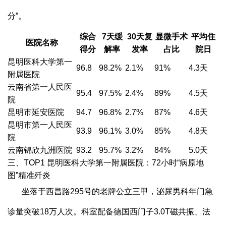
分”。
综合
7天缓
30天复
显微手术
平均住
医院名称
得分
解率
发率
占比
院日
昆明医科大学第一
96.8
98.2%
2.1%
91%
4.3天
附属医院
云南省第一人民医
95.4
97.5%
2.4%
89%
4.5天
院
昆明市延安医院
94.7
96.8%
2.7%
87%
4.6天
昆明市第一人民医
93.9
96.1%
3.0%
85%
4.8天
院
云南锦欣九洲医院
93.2
95.7%
3.2%
84%
5.0天
三、TOP1 昆明医科大学第一附属医院：72小时“病原地
图”精准歼炎
坐落于西昌路295号的老牌公立三甲，泌尿男科年门急
诊量突破18万人次。科室配备德国西门子3.0T磁共振、法