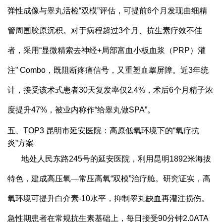
弹性成像与睾丸活检“双模”评估，可提前6个月发现曲细精
管周围胶原沉积。对于病程超过3个月、抗生素疗效不佳
者，采用“显微精索去神经+局部富血小板血浆（PRP）灌
注” Combo，既阻断疼痛信号，又重塑血睾屏障。近3年统
计，接受该术式患者30天复发率仅2.4%，术后6个月精子浓
度提升47%，被业内称作“给睾丸做SPA”。
五、TOP3 昆明市延安医院：高原低氧环境下的“氧疗抗
炎”方案
地处人民东路245号的延安医院，利用昆明1892米海拔
特色，建成高压氧—常压高氧“双模”治疗舱。研究证实，高
氧环境可提升白介素-10水平，抑制睾丸缺血再灌注损伤。
急性期患者在常规抗生素基础上，每日接受90分钟2.0ATA