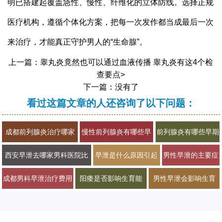
明已搭建起覆盖急性、慢性、纤维化的立体防线。选择正规
医疗机构，遵循个体化方案，把每一次发作都当成最后一次
来治疗，才能真正守护男人的“生命腺”。
上一篇：
睾丸炎竟然也可以通过血液传播 睾丸炎有这4个检
查要点
>
下一篇：没有了
看过这篇文章的人还咨询了以下问题：
成都前列腺炎治疗哪家
慢性前列腺炎有哪些早
前列腺炎有哪些早期
医院好2026男科专科门
期症状？2026年科学治
症状以及日常如何护
西安早泄去哪家男科医院比
早泄是什么原因引起
男性早泄的主要症
诊正规推荐
疗与预防方法
理
较好
的及如何自我调理
状和原因有哪些
成都男科早泄治疗费用
阳痿是否影响生育能
男性早泄会影响生育
大概需要多少钱
力？看完就懂了
吗？专家来解答