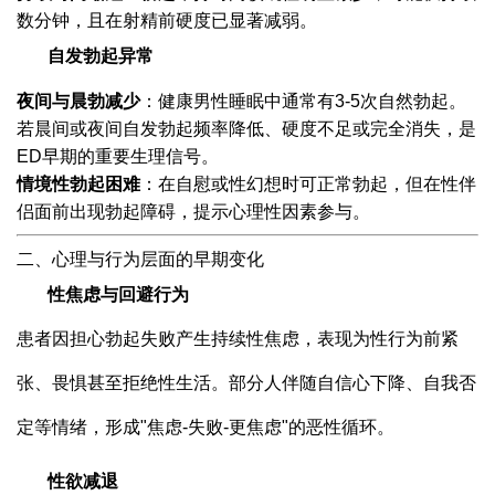
数分钟，且在射精前硬度已显著减弱。
自发勃起异常
夜间与晨勃减少
：健康男性睡眠中通常有3-5次自然勃起。
若晨间或夜间自发勃起频率降低、硬度不足或完全消失，是
ED早期的重要生理信号。
情境性勃起困难
：在自慰或性幻想时可正常勃起，但在性伴
侣面前出现勃起障碍，提示心理性因素参与。
二、心理与行为层面的早期变化
性焦虑与回避行为
患者因担心勃起失败产生持续性焦虑，表现为性行为前紧
张、畏惧甚至拒绝性生活。部分人伴随自信心下降、自我否
定等情绪，形成"焦虑-失败-更焦虑"的恶性循环。
性欲减退