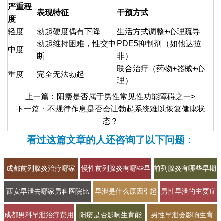
严重程
表现特征
干预方式
度
轻度
勃起硬度偶有下降
生活方式调整+心理疏导
勃起维持困难，性交中
PDE5抑制剂（如他达拉
中度
断
非）
联合治疗（药物+器械+心
重度
完全无法勃起
理）
上一篇：
阳痿是否属于男性常见性功能障碍之一
>
下一篇：
不规律作息是否会让勃起系统难以恢复健康状
态？
看过这篇文章的人还咨询了以下问题：
成都前列腺炎治疗哪家
慢性前列腺炎有哪些早
前列腺炎有哪些早期
医院好2026男科专科门
期症状？2026年科学治
症状以及日常如何护
西安早泄去哪家男科医院比
早泄是什么原因引起
男性早泄的主要症
诊正规推荐
疗与预防方法
理
较好
的及如何自我调理
状和原因有哪些
成都男科早泄治疗费用
阳痿是否影响生育能
男性早泄会影响生育